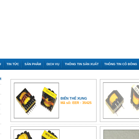
U
TIN TỨC
SẢN PHẨM
DỊCH VỤ
THÔNG TIN SẢN XUẤT
THÔNG TIN CỔ ĐÔNG
M
BIẾN THẾ XUNG
Mã số: EER - 35425
C