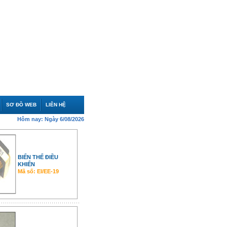
SƠ ĐỒ WEB
LIÊN HỆ
Hôm nay:
Ngày 6/08/2026
BIẾN THẾ ĐIỀU
KHIỂN
Mã số: EI/EE-19