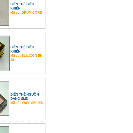
BIẾN THẾ ĐIỀU
KHIỂN
Mã số: DRUM CORE
BIẾN THẾ ĐIỀU
KHIỂN
Mã số: SLILICON EI-
28
BIẾN THẾ NGUỒN
DẠNG SMD
Mã số: VBPP SERIES