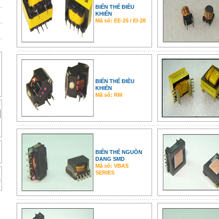
BIẾN THẾ ĐIỀU
KHIỂN
Mã số: EE-25 / EI-28
BIẾN THẾ ĐIỀU
KHIỂN
Mã số: RM
BIẾN THẾ NGUỒN
DẠNG SMD
Mã số: VBAS
SERIES