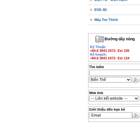
EVD-3D
Máy Trợ Thính
Đường dây nóng
Kỹ Thuật:
+84.8 3843 2472- Ext 105
Kế hoạch:
+84.8 3843 2472- Ext 124
Tìm kiếm
Web link
Giới thiệu đến bạn bè