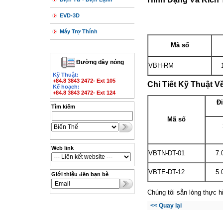
EVD-3D
Máy Trợ Thính
Mã số
Đường dây nóng
VBH-RM
Kỹ Thuật:
+84.8 3843 2472- Ext 105
Chi Tiết Kỹ Thuật V
Kế hoạch:
+84.8 3843 2472- Ext 124
Đ
Tìm kiếm
Mã số
Web link
VBTN-DT-01
7.
VBTE-DT-12
5.
Giới thiệu đến bạn bè
Chúng tôi sẵn lòng thực h
<< Quay lại