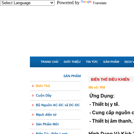
Powered by
Translate
TRANG CHỦ
GIỚI THIỆU
TIN TỨC
SẢN PHẨM
DỊCH 
SẢN PHẨM
BIẾN THẾ ĐIỀU KHIỂN
Biến Thế
Mã số:
RM
Ứng Dụng:
Cuộn Dây
- Thiết bị y tế.
Bộ Nguồn AC-DC và DC-DC
- Cung cấp nguồn ch
Mạch điện tử
- Thiết bị âm thanh, 
Sản Phẩm Mới
Hình Dạng Và Kích
Điện Tử - Điện Lạnh