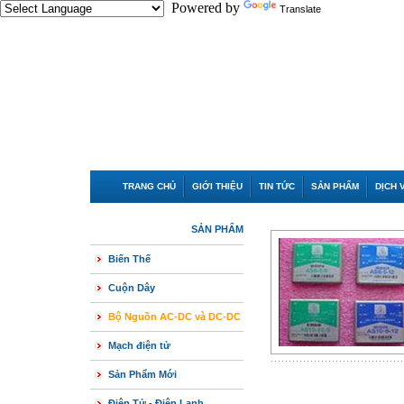
Powered by
Translate
TRANG CHỦ
GIỚI THIỆU
TIN TỨC
SẢN PHẨM
DỊCH 
SẢN PHẨM
Biến Thế
Cuộn Dây
Bộ Nguồn AC-DC và DC-DC
Mạch điện tử
Sản Phẩm Mới
Điện Tử - Điện Lạnh