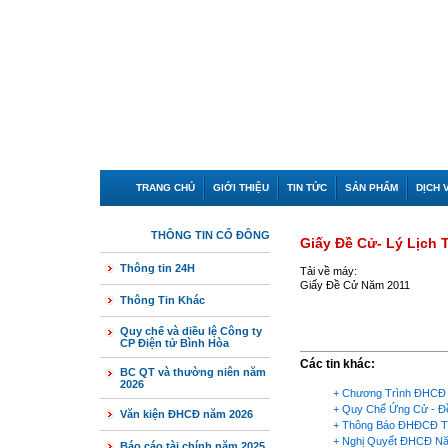
TRANG CHỦ
GIỚI THIỆU
TIN TỨC
SẢN PHẨM
DỊCH 
THÔNG TIN CỔ ĐÔNG
Giấy Đề Cử- Lý Lịch
Thông tin 24H
Tải về máy:
Giấy Đề Cử Năm 2011
Thông Tin Khác
Quy chế và diều lệ Công ty
CP Điện tử Bình Hòa
Các tin khác:
BC QT và thường niên năm
2026
+
Chương Trình ĐHCĐ
+
Quy Chế Ứng Cử - Đ
Văn kiện ĐHCĐ năm 2026
+
Thông Báo ĐHĐCĐ T
+
Nghị Quyết ĐHCĐ N
Báo cáo tài chính năm 2025