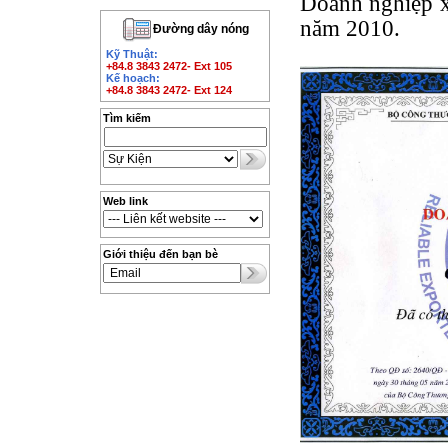
Doanh nghiệp x
năm 2010.
Đường dây nóng
Kỹ Thuật:
+84.8 3843 2472- Ext 105
Kế hoạch:
+84.8 3843 2472- Ext 124
Tìm kiếm
Web link
Giới thiệu đến bạn bè