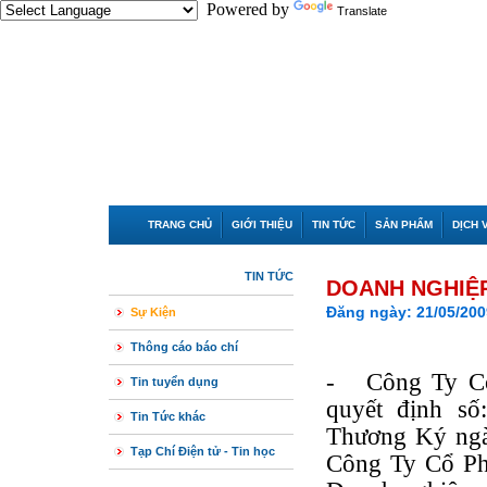
Powered by
Translate
TRANG CHỦ
GIỚI THIỆU
TIN TỨC
SẢN PHẨM
DỊCH 
TIN TỨC
DOANH NGHIỆP
Đăng ngày: 21/05/200
Sự Kiện
Thông cáo báo chí
- Công Ty Cổ
Tin tuyển dụng
quyết định s
Tin Tức khác
Thương Ký ngà
Tạp Chí Điện tử - Tin học
Công Ty Cổ Ph