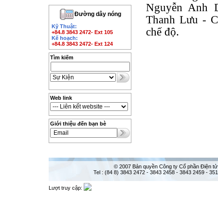
Nguyễn Anh D
Đường dây nóng
Thanh Lưu - C
Kỹ Thuật:
chế độ.
+84.8 3843 2472- Ext 105
Kế hoạch:
+84.8 3843 2472- Ext 124
Tìm kiếm
Web link
Giới thiệu đến bạn bè
© 2007 Bản quyền Công ty Cổ phần Điện tử
Tel : (84 8) 3843 2472 - 3843 2458 - 3843 2459 - 35
Lượt truy cập: