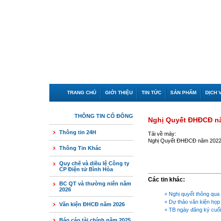
TRANG CHỦ
GIỚI THIỆU
TIN TỨC
SẢN PHẨM
DỊCH 
THÔNG TIN CỔ ĐÔNG
Nghị Quyết ĐHĐCĐ n
Thông tin 24H
Tải về máy:
Nghị Quyết ĐHĐCĐ năm 202
Thông Tin Khác
Quy chế và diều lệ Công ty
CP Điện tử Bình Hòa
Các tin khác:
BC QT và thường niên năm
2026
+
Nghị quyết thông qua
+
Dự thảo văn kiện họ
Văn kiện ĐHCĐ năm 2026
+
TB ngày đăng ký cuố
Báo cáo tài chính năm 2025